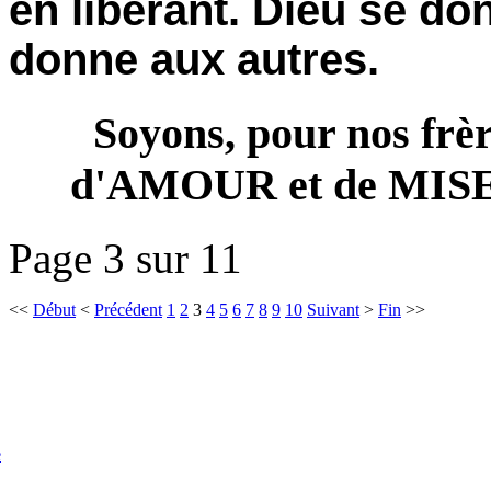
en libérant. Dieu se do
donne aux autres.
Soyons, pour nos frèr
d'AMOUR et de MI
Page 3 sur 11
<<
Début
<
Précédent
1
2
3
4
5
6
7
8
9
10
Suivant
>
Fin
>>
e