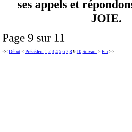
ses appels et répondon
JOIE.
Page 9 sur 11
<<
Début
<
Précédent
1
2
3
4
5
6
7
8
9
10
Suivant
>
Fin
>>
e